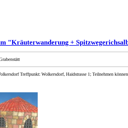
m "Kräuterwanderung + Spitzwegerichsalb
Grabenstätt
kersdorf Treffpunkt: Wolkersdorf, Haidstrasse 1; Teilnehmen können al