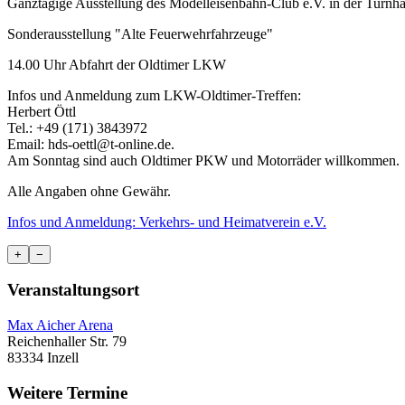
Ganztägige Ausstellung des Modelleisenbahn-Club e.V. in der Turnha
Sonderausstellung "Alte Feuerwehrfahrzeuge"
14.00 Uhr Abfahrt der Oldtimer LKW
Infos und Anmeldung zum LKW-Oldtimer-Treffen:
Herbert Öttl
Tel.: +49 (171) 3843972
Email: hds-oettl@t-online.de.
Am Sonntag sind auch Oldtimer PKW und Motorräder willkommen.
Alle Angaben ohne Gewähr.
Infos und Anmeldung: Verkehrs- und Heimatverein e.V.
+
−
Veranstaltungsort
Max Aicher Arena
Reichenhaller Str. 79
83334 Inzell
Weitere Termine