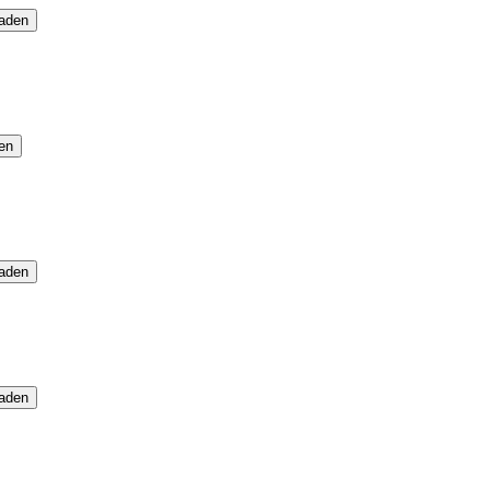
laden
en
laden
laden